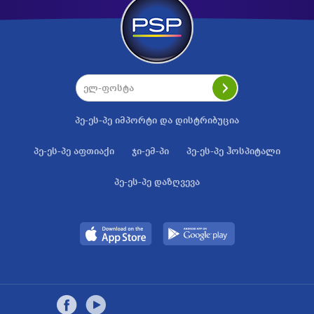
პე-ეს-პე იმპორტი და დისტრიბუცია
პე-ეს-პე აფთიაქი
ჯი-ემ-პი
პე-ეს-პე ჰოსპიტალი
პე-ეს-პე დაზღვევა