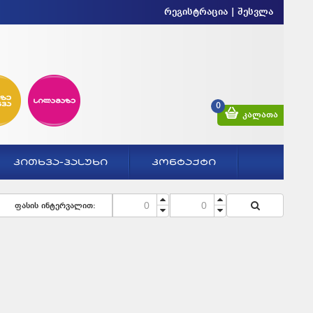
რეგისტრაცია
|
შესვლა
0
კალათა
ᲙᲘᲗᲮᲕᲐ-ᲞᲐᲡᲣᲮᲘ
ᲙᲝᲜᲢᲐᲥᲢᲘ
ფასის ინტერვალით: