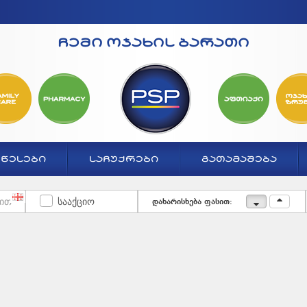
ჩემი ოჯახის ბარათი
ᲬᲔᲡᲔᲑᲘ
ᲡᲐᲩᲣᲥᲠᲔᲑᲘ
ᲒᲐᲗᲐᲛᲐᲨᲔᲑᲐ
სააქციო
დახარისხება ფასით: