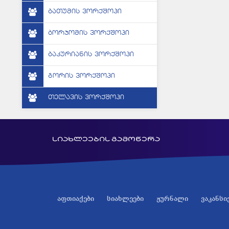
ბათუმის ვორქშოპი
ბორჯომის ვორქშოპი
ბაკურიანის ვორქშოპი
გორის ვორქშოპი
თელავის ვორქშოპი
სიახლეების გამოწერა
აფთიაქები
სიახლეები
ჟურნალი
ვაკანსი