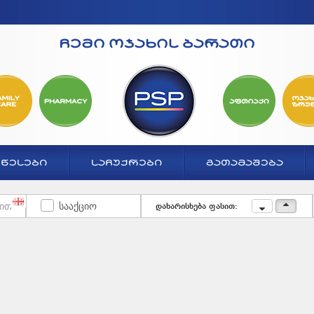
ჩემი ოჯახის ბარათი
ᲬᲔᲡᲔᲑᲘ
ᲡᲐᲩᲣᲥᲠᲔᲑᲘ
ᲒᲐᲗᲐᲛᲐᲨᲔᲑᲐ
სააქციო
დახარისხება ფასით: