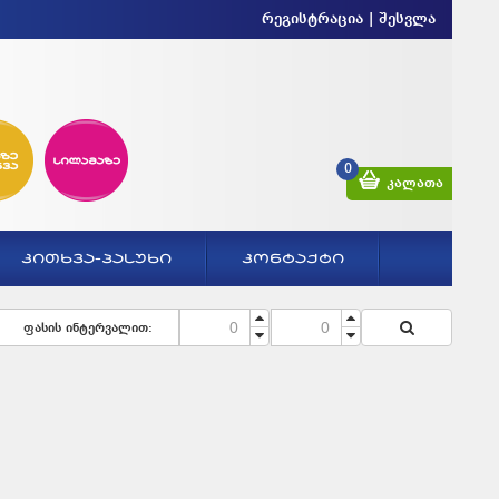
რეგისტრაცია
|
შესვლა
0
კალათა
ᲙᲘᲗᲮᲕᲐ-ᲞᲐᲡᲣᲮᲘ
ᲙᲝᲜᲢᲐᲥᲢᲘ
ფასის ინტერვალით: