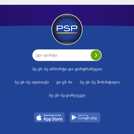
პე-ეს-პე იმპორტი და დისტრიბუცია
პე-ეს-პე აფთიაქი
ჯი-ემ-პი
პე-ეს-პე ჰოსპიტალი
პე-ეს-პე დაზღვევა